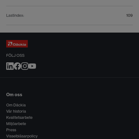
Lastindex
:
109
FÖLJ OSS
Om oss
Om Däckia
Vår historia
Kvalitetsarbete
Miljöarbete
Press
Visselblåsarpolicy