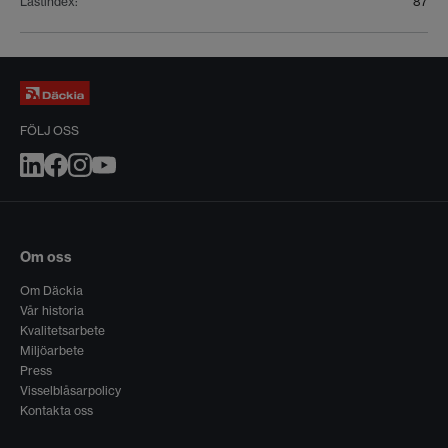
Lastindex
:
87
FÖLJ OSS
Om oss
Om Däckia
Vår historia
Kvalitetsarbete
Miljöarbete
Press
Visselblåsarpolicy
Kontakta oss