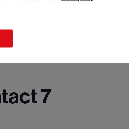
d
act 7