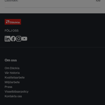
Lastindex
:
105
FÖLJ OSS
Om oss
Om Däckia
Vår historia
Kvalitetsarbete
Miljöarbete
Press
Visselblåsarpolicy
Kontakta oss