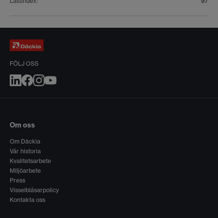
Lastindex
:
97
FÖLJ OSS
Om oss
Om Däckia
Vår historia
Kvalitetsarbete
Miljöarbete
Press
Visselblåsarpolicy
Kontakta oss