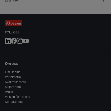
Lastindex
:
97
FÖLJ OSS
Om oss
Om Däckia
Vår historia
Kvalitetsarbete
Miljöarbete
Press
Visselblåsarpolicy
Kontakta oss