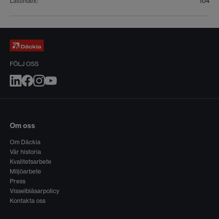
Lastindex
:
104
FÖLJ OSS
Om oss
Om Däckia
Vår historia
Kvalitetsarbete
Miljöarbete
Press
Visselblåsarpolicy
Kontakta oss