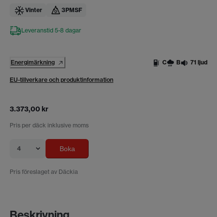
Vinter
3PMSF
Leveranstid 5-8 dagar
Energimärkning
C
B
71 ljud
EU-tillverkare och produktinformation
3.373,00 kr
Pris per däck inklusive moms
4
Boka
Pris föreslaget av Däckia
Beskrivning