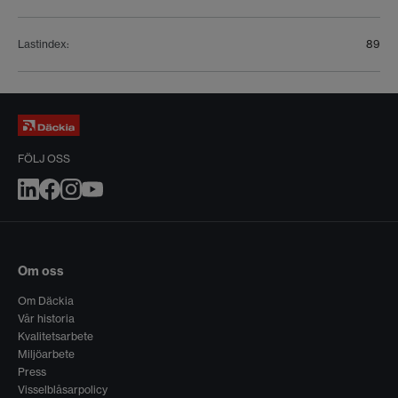
Lastindex
:
89
FÖLJ OSS
Om oss
Om Däckia
Vår historia
Kvalitetsarbete
Miljöarbete
Press
Visselblåsarpolicy