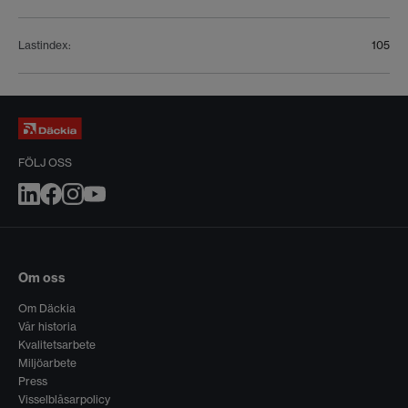
Lastindex
:
105
FÖLJ OSS
Om oss
Om Däckia
Vår historia
Kvalitetsarbete
Miljöarbete
Press
Visselblåsarpolicy