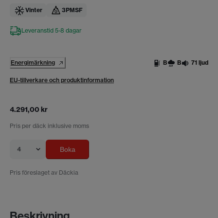
Vinter
3PMSF
Leveranstid 5-8 dagar
Energimärkning
B
B
71 ljud
EU-tillverkare och produktinformation
4.291,00 kr
Pris per däck inklusive moms
4
Boka
Pris föreslaget av Däckia
Beskrivning