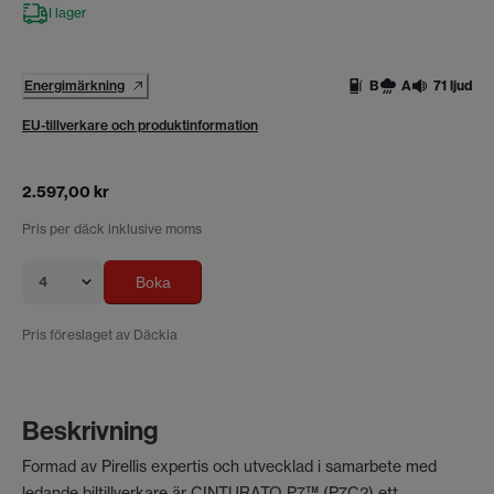
I lager
Energimärkning
B
A
71 ljud
EU-tillverkare och produktinformation
2.597,00 kr
Pris per däck inklusive moms
4
Boka
Pris föreslaget av Däckia
Beskrivning
Formad av Pirellis expertis och utvecklad i samarbete med
ledande biltillverkare är CINTURATO P7™ (P7C2) ett