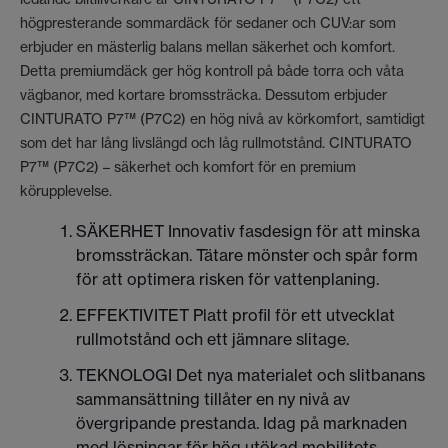
högpresterande sommardäck för sedaner och CUV:ar som
erbjuder en mästerlig balans mellan säkerhet och komfort.
Detta premiumdäck ger hög kontroll på både torra och våta
vägbanor, med kortare bromssträcka. Dessutom erbjuder
CINTURATO P7™ (P7C2) en hög nivå av körkomfort, samtidigt
som det har lång livslängd och låg rullmotstånd. CINTURATO
P7™ (P7C2) – säkerhet och komfort för en premium
körupplevelse.
SÄKERHET Innovativ fasdesign för att minska
bromssträckan. Tätare mönster och spår form
för att optimera risken för vattenplaning.
EFFEKTIVITET Platt profil för ett utvecklat
rullmotstånd och ett jämnare slitage.
TEKNOLOGI Det nya materialet och slitbanans
sammansättning tillåter en ny nivå av
övergripande prestanda. Idag på marknaden
med lösningar för hög utökad mobilitets