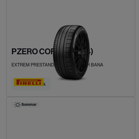
PZERO CORSA (PZC4)
EXTREM PRESTANDA FÖR VÄG OCH BANA
Hitta ditt däck
Sommar