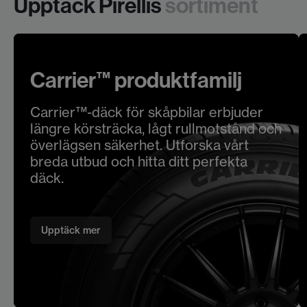
Upptäck Pirellis
sortiment
Carrier™ produktfamilj
Carrier™-däck för skåpbilar erbjuder
längre körsträcka, lågt rullmotstånd och
överlägsen säkerhet. Utforska vårt
breda utbud och hitta ditt perfekta
däck.
Upptäck mer