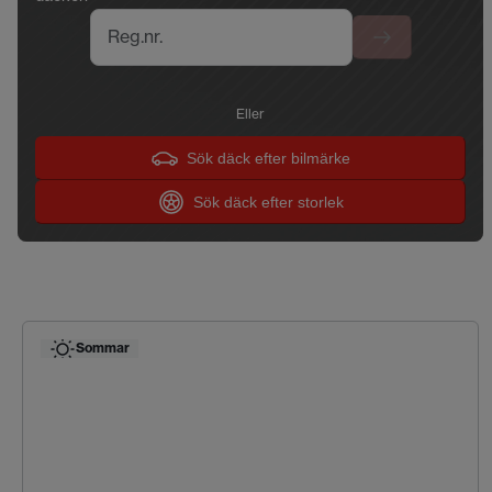
Reg.nr.
Eller
Sök däck efter bilmärke
Sök däck efter storlek
Sommar