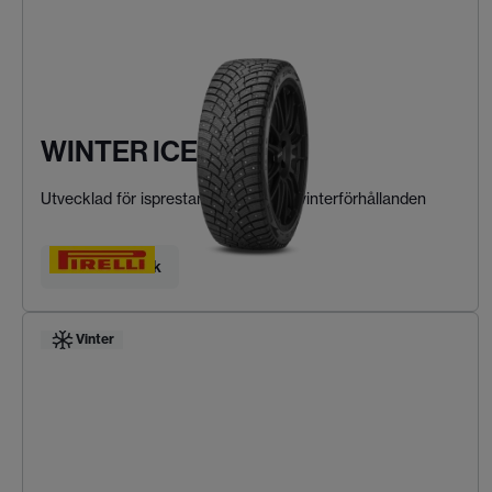
WINTER ICE ZERO 2
Utvecklad för isprestanda i extrema vinterförhållanden
Hitta ditt däck
Vinter