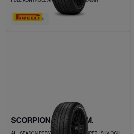
FULL KONTROLL ÅRET RUNT FÖR SUV:AR
Hitta ditt däck
SCORPION ZERO ASIM.
ALL SEASON PRESTANDA FÖR PICKUPER , SUV OCH