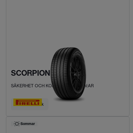
SCORPION VERDE
SÄKERHET OCH KOMFORT FÖR SUV:AR
Hitta ditt däck
Sommar