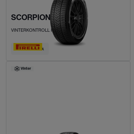
SCORPION WINTER
VINTERKONTROLL FÖR SUV:AR
Hitta ditt däck
Vinter