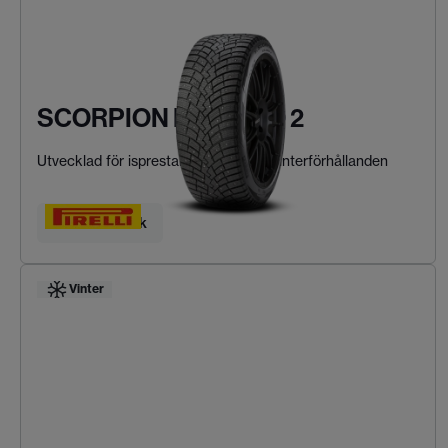
SCORPION ICE ZERO 2
Utvecklad för isprestanda i extrema vinterförhållanden
Hitta ditt däck
Vinter