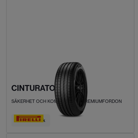
CINTURATO P7
SÄKERHET OCH KOMFORT FÖR PREMIUMFORDON
Hitta ditt däck