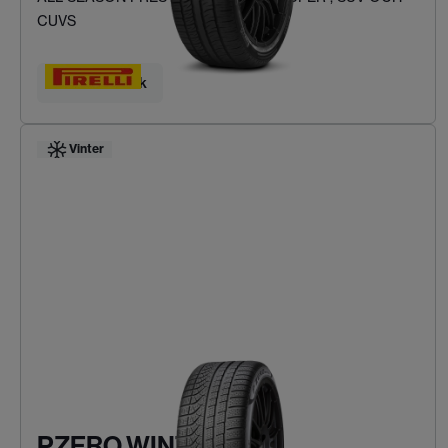
CUVS
Hitta ditt däck
Vinter
PZERO WINTER