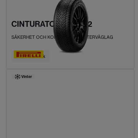
CINTURATO WINTER 2
SÄKERHET OCH KOMFORT VID VINTERVÄGLAG
Hitta ditt däck
Vinter