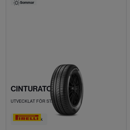
Sommar
CINTURATO P1
UTVECKLAT FÖR STADSKÖRNING
Hitta ditt däck