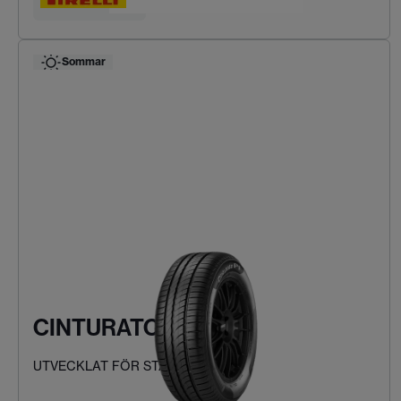
Hitta ditt däck
Sommar
CINTURATO P1
UTVECKLAT FÖR STADSKÖRNING