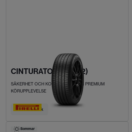
CINTURATO P7 (P7C2)
SÄKERHET OCH KOMFORT FÖR EN PREMIUM
KÖRUPPLEVELSE
Hitta ditt däck
Sommar