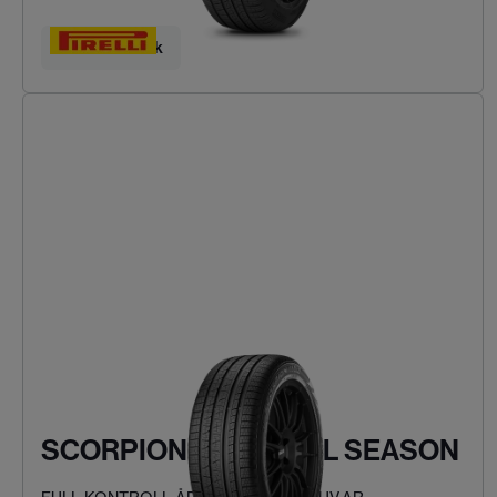
Hitta ditt däck
SCORPION VERDE ALL SEASON