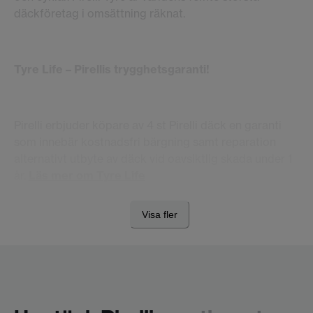
däckföretag i omsättning räknat.
Tyre Life – Pirellis trygghetsgaranti!
Pirelli erbjuder köpare av 4 st Pirelli däck en garanti
som innebär kostnadsfri bärgning samt reparation
alternativt utbyte av däck vid oavsiktlig skada under 1
år.
Läs mer om Tyre Life
Visa fler