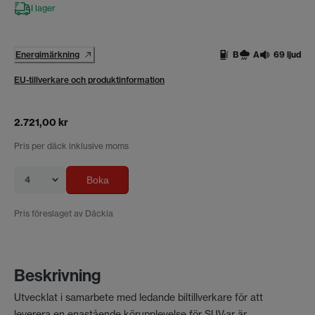
I lager
Energimärkning
B
A
69 ljud
EU-tillverkare och produktinformation
2.721,00 kr
Pris per däck inklusive moms
4
Boka
Pris föreslaget av Däckia
Beskrivning
Utvecklat i samarbete med ledande biltillverkare för att
leverera en enastående körupplevelse för SUV:ar är