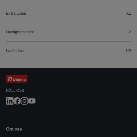
Extra Load
:
XL
Hastighetsindex
:
V
Lastindex
:
112
FÖLJ OSS
Om oss