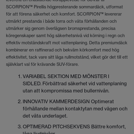
SCORPION™ Pirellis högpresterande sommardäck, utformat
för att förena säkerhet och komfort. SCORPION™ levererar
utmärkt prestanda i både torra och våta förhållanden och
utmärker sig genom överlägsen bromsprestanda, precisa
köregenskaper samt hög säkerhetsnivå vid körning i regn och
effektiv motståndskraft mot vattenplaning. Detta premiumdäck
kombinerar en raffinerad och bekväm körkomfort med hög
effektivitet, tack vare sitt låga rullmotstånd, vilket gör det till ett
självklart val för krävande SUV-förare.
VARIABEL SEKTION MED MÖNSTER I
SIDLED. Förbättrad säkerhet vid vattenplaning
utan att kompromissa med bullernivån.
INNOVATIV KAMMERDESIGN Optimerat
förhållande mellan kontaktytan med vägen och
det våta underlaget.
OPTIMERAD PITCHSEKVENS Bättre komfort,
låga ljudnivåer.