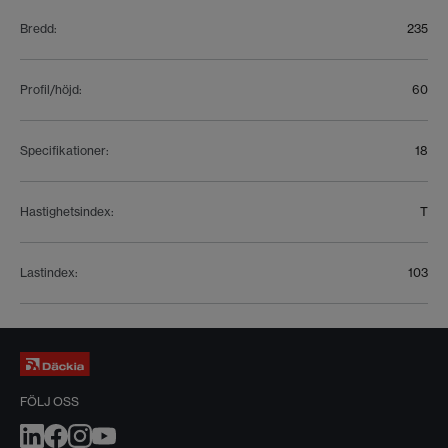
Bredd
:
235
Profil/höjd
:
60
Specifikationer
:
18
Hastighetsindex
:
T
Lastindex
:
103
FÖLJ OSS