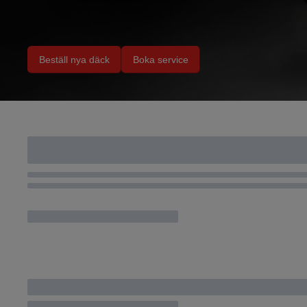
Beställ nya däck
Boka service