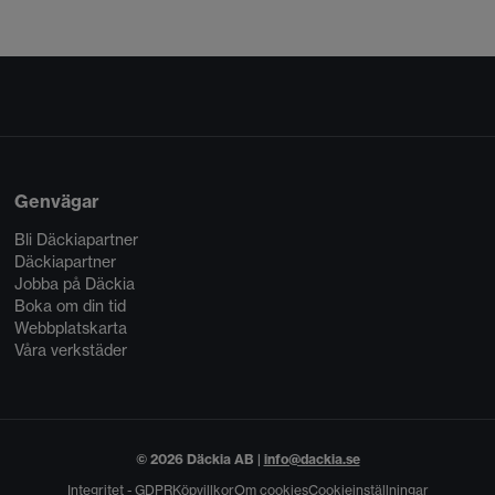
Genvägar
Bli Däckiapartner
Däckiapartner
Jobba på Däckia
Boka om din tid
Webbplatskarta
Våra verkstäder
© 2026 Däckia AB |
info@dackia.se
Integritet - GDPR
Köpvillkor
Om cookies
Cookieinställningar