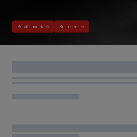
Beställ nya däck
Boka service