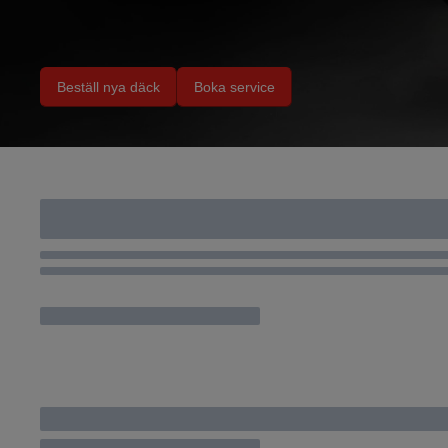
Beställ nya däck
Boka service