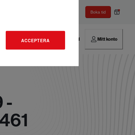
Boka tid
Hitta verkstad
Mitt konto
ACCEPTERA
 -
1461