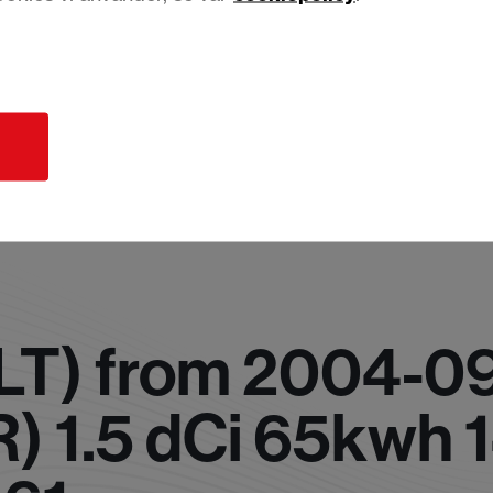
d
T) from 2004-09
) 1.5 dCi 65kwh 