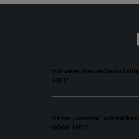
Hur väljer man de bästa bi
1461?
Vinter-, sommar- och helårs
65KW 1461?