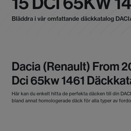
15 DCI 65KW 1
Bläddra i vår omfattande däckkatalog DAC
Dacia (renault) From 20
Dci 65kw 1461 Däckkat
Här kan du enkelt hitta de perfekta däcken till din DA
bland annat homologerade däck för alla typer av fordon