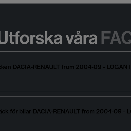
Utforska våra
FA
ldäcken DACIA-RENAULT from 2004-09 - LOGAN 
däck för bilar DACIA-RENAULT from 2004-09 - 