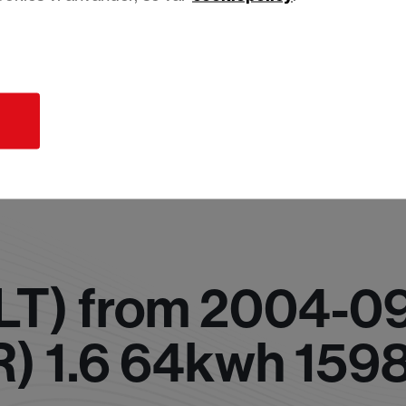
d
T) from 2004-09
) 1.6 64kwh 1598