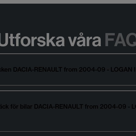
Utforska våra
FA
ldäcken DACIA-RENAULT from 2004-09 - LOGAN 
däck för bilar DACIA-RENAULT from 2004-09 - 