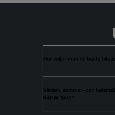
Hur väljer man de bästa bi
Vinter-, sommar- och helårs
64KW 1598?