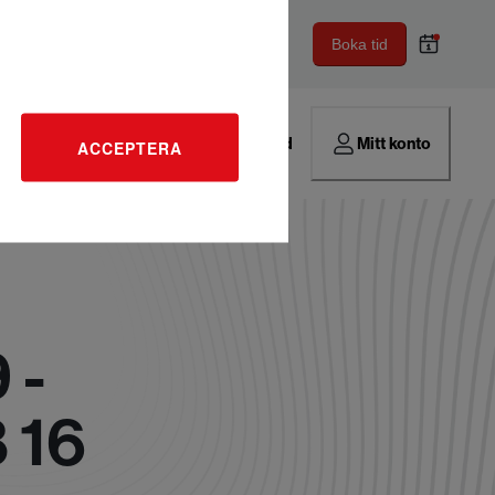
Boka tid
Hitta verkstad
Mitt konto
ACCEPTERA
 -
 16