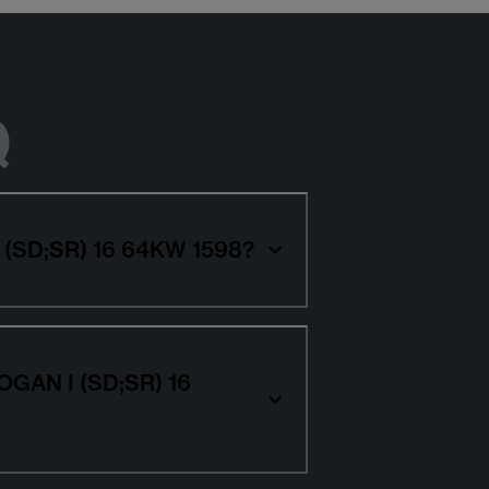
Q
I (SD;SR) 16 64KW 1598?
LOGAN I (SD;SR) 16