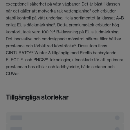
exceptionell säkerhet på våta vägbanor. Det är bäst i klassen
när det gäller att motverka rak vattenplaning² och erbjuder
stabil kontroll på vått underlag. Hela sortimentet är klassat A–B
enligt EU:s däckmärkning³. Detta premiumdäck erbjuder hög
komfort, tack vare 100 %⁴ B-klassning på EU:s ljudmärkning.
Det innovativa och omdesignade mönstret säkerställer hållbar
prestanda och förbättrad körsträcka⁵. Dessutom finns
CINTURATO™ Winter 3 tillgänglig med Pirellis banbrytande
ELECT™- och PNCS™-teknologier, utvecklade för att optimera
prestandan hos elbilar och laddhybrider, både sedaner och
CUV:ar.
Tillgängliga storlekar