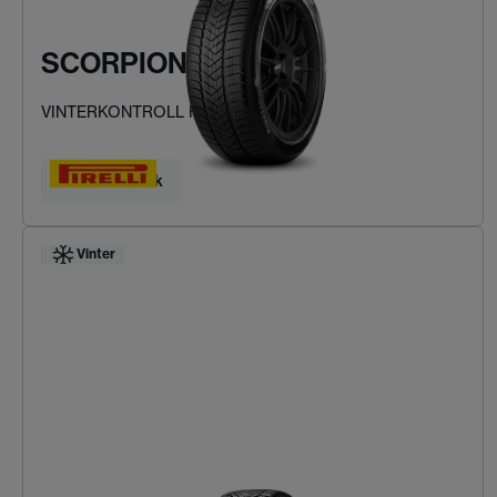
SCORPION WINTER
VINTERKONTROLL FÖR SUV:AR
Hitta ditt däck
Vinter