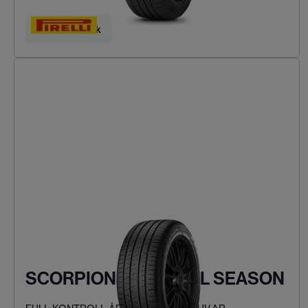
Hitta ditt däck
SCORPION VERDE ALL SEASON