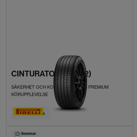
CINTURATO P7 (P7C2)
SÄKERHET OCH KOMFORT FÖR EN PREMIUM
KÖRUPPLEVELSE
Hitta ditt däck
Sommar