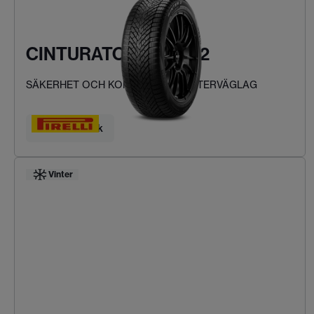
CINTURATO WINTER 2
SÄKERHET OCH KOMFORT VID VINTERVÄGLAG
Hitta ditt däck
Vinter