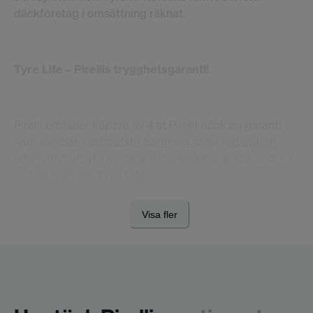
däckföretag i omsättning räknat.
Tyre Life – Pirellis trygghetsgaranti!
Pirelli erbjuder köpare av 4 st Pirelli däck en garanti
som innebär kostnadsfri bärgning samt reparation
alternativt utbyte av däck vid oavsiktlig skada under 1
år.
Läs mer om Tyre Life
Visa fler