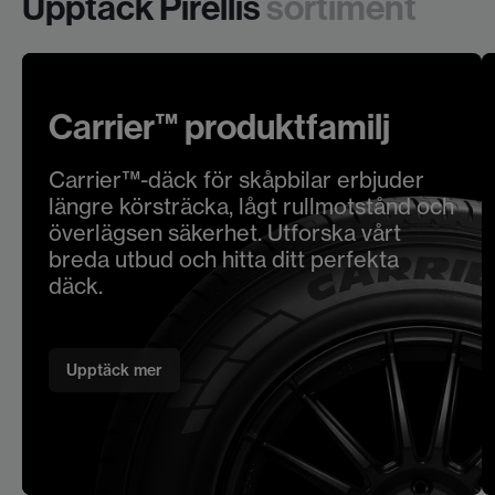
Upptäck Pirellis
sortiment
Carrier™ produktfamilj
Carrier™-däck för skåpbilar erbjuder
längre körsträcka, lågt rullmotstånd och
överlägsen säkerhet. Utforska vårt
breda utbud och hitta ditt perfekta
däck.
Upptäck mer