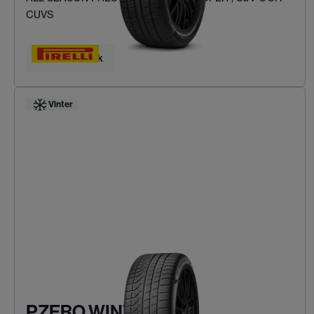
CUVS
Hitta ditt däck
Vinter
PZERO WINTER