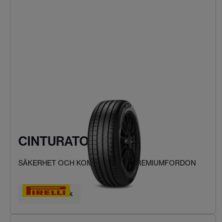
CINTURATO P7
SÄKERHET OCH KOMFORT FÖR PREMIUMFORDON
Hitta ditt däck