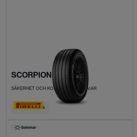
SCORPION VERDE
SÄKERHET OCH KOMFORT FÖR SUV:AR
Hitta ditt däck
Sommar