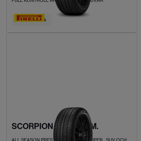
FULL KONTROLL ÅRET RUNT FÖR SUV:AR
Hitta ditt däck
SCORPION ZERO ASIM.
ALL SEASON PRESTANDA FÖR PICKUPER , SUV OCH