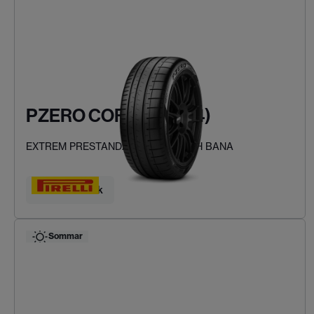
PZERO CORSA (PZC4)
EXTREM PRESTANDA FÖR VÄG OCH BANA
Hitta ditt däck
Sommar