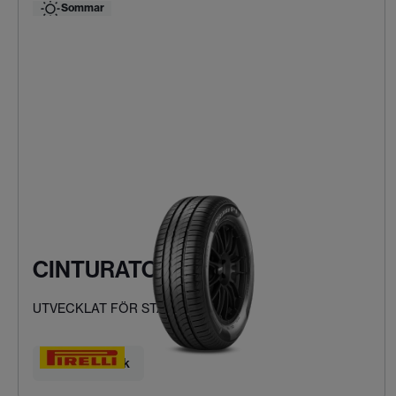
Sommar
CINTURATO P1
UTVECKLAT FÖR STADSKÖRNING
Hitta ditt däck