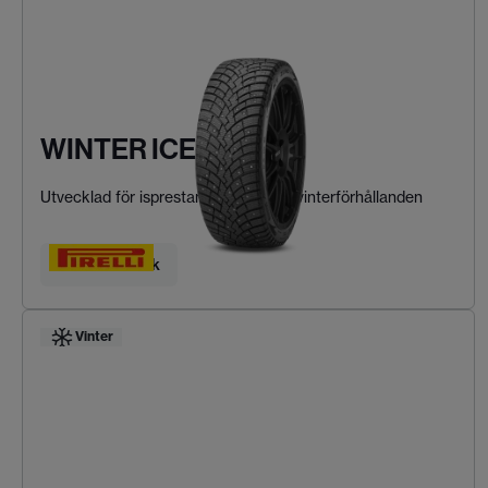
WINTER ICE ZERO 2
Utvecklad för isprestanda i extrema vinterförhållanden
Hitta ditt däck
Vinter