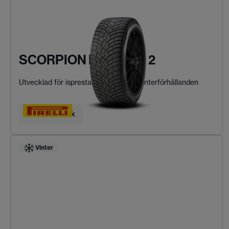
SCORPION ICE ZERO 2
Utvecklad för isprestanda i extrema vinterförhållanden
Hitta ditt däck
Vinter