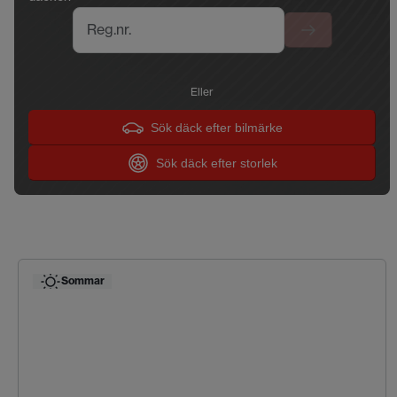
Reg.nr.
Eller
Sök däck efter bilmärke
Sök däck efter storlek
Sommar