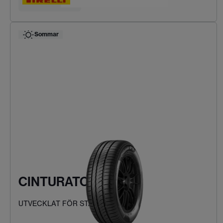
Hitta ditt däck
Sommar
CINTURATO P1
UTVECKLAT FÖR STADSKÖRNING