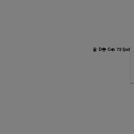
D
C
72 ljud