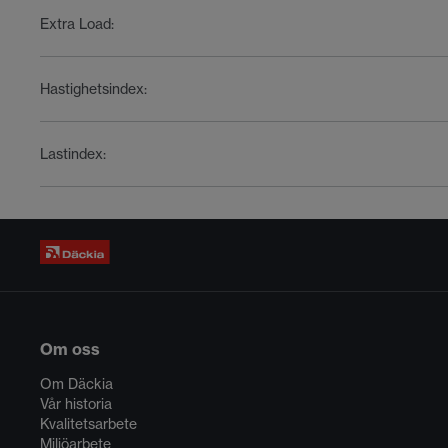
Extra Load
:
Hastighetsindex
:
Lastindex
:
Om oss
Om Däckia
Vår historia
Kvalitetsarbete
Miljöarbete