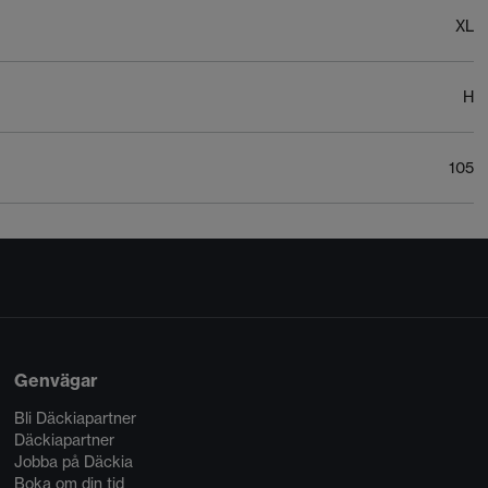
XL
H
105
Genvägar
Bli Däckiapartner
Däckiapartner
Jobba på Däckia
Boka om din tid