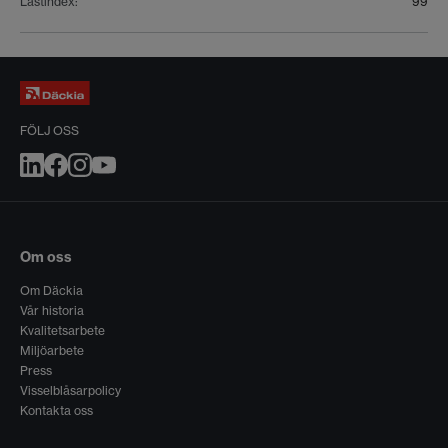
Lastindex
:
99
FÖLJ OSS
Om oss
Om Däckia
Vår historia
Kvalitetsarbete
Miljöarbete
Press
Visselblåsarpolicy
Kontakta oss