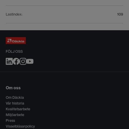
Lastindex
:
109
FÖLJ OSS
Om oss
Om Däckia
Vår historia
Kvalitetsarbete
Miljöarbete
Press
Visselblåsarpolicy