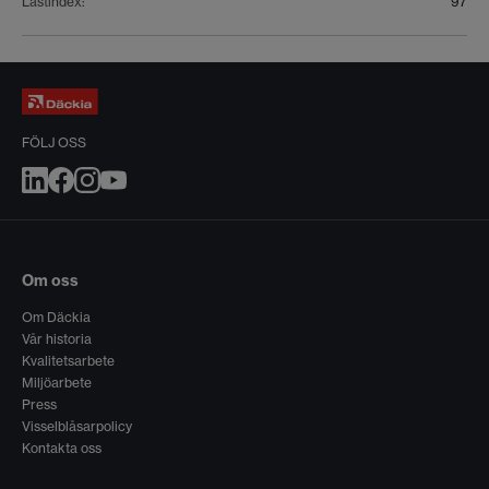
Lastindex
:
97
FÖLJ OSS
Om oss
Om Däckia
Vår historia
Kvalitetsarbete
Miljöarbete
Press
Visselblåsarpolicy
Kontakta oss