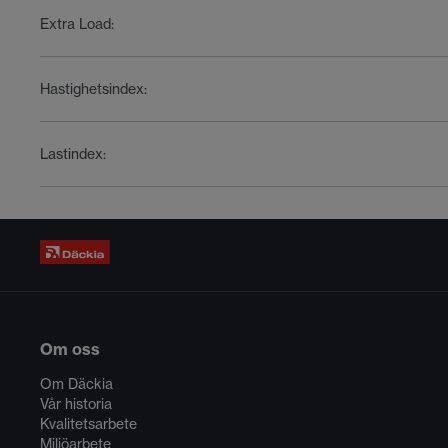
Extra Load
:
Hastighetsindex
:
Lastindex
:
Om oss
Om Däckia
Vår historia
Kvalitetsarbete
Miljöarbete