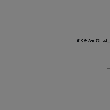
C
A
73 ljud