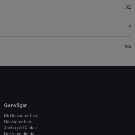
XL
Y
105
Genvägar
Bli Däckiapartner
Däckiapartner
Jobba på Däckia
Boka om din tid