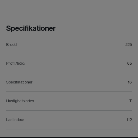
Specifikationer
Bredd
:
225
Profil/höjd
:
65
Specifikationer
:
16
Hastighetsindex
:
T
Lastindex
:
112