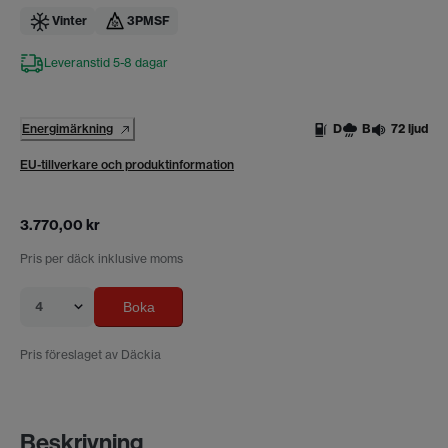
Vinter
3PMSF
Leveranstid 5-8 dagar
Energimärkning
D
B
72 ljud
EU-tillverkare och produktinformation
3.770,00 kr
Pris per däck inklusive moms
4
Boka
Pris föreslaget av Däckia
Beskrivning