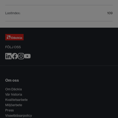
Lastindex
:
109
FÖLJ OSS
Om oss
Om Däckia
Vår historia
Kvalitetsarbete
Miljöarbete
Press
Visselblåsarpolicy