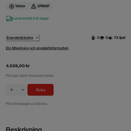
Vinter
3PMSF
Leveranstid 5-8 dagar
Energimärkning
C
C
73 ljud
EU-tillverkare och produktinformation
4.026,00 kr
Pris per däck inklusive moms
4
Boka
Pris föreslaget av Däckia
Beskrivning