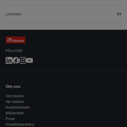
Lastindex
:
99
FÖLJ OSS
Om oss
Om Däckia
Vår historia
Kvalitetsarbete
Miljöarbete
Press
Visselblåsarpolicy