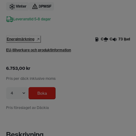
Vinter
3PMSF
Leveranstid 5-8 dagar
Energimärkning
C
C
73 ljud
EU-tillverkare och produktinformation
6.753,00 kr
Pris per däck inklusive moms
4
Boka
Pris föreslaget av Däckia
Beskrivning