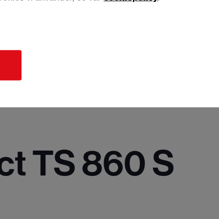
d
ct TS 860 S