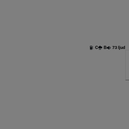
C
B
73 ljud