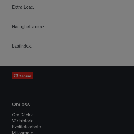
Extra Load
:
Hastighetsindex
:
Lastindex
:
Om oss
Om Däckia
Vår historia
Kvalitetsarbete
Miljöarbete