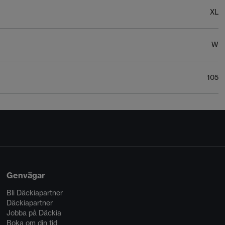
XL
W
105
Genvägar
Bli Däckiapartner
Däckiapartner
Jobba på Däckia
Boka om din tid