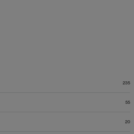
235
55
20