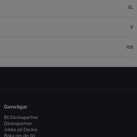
XL
V
105
Genvägar
Bli Däckiapartner
Däckiapartner
Jobba på Däckia
Boka om din tid