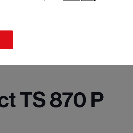
d
ct TS 870 P