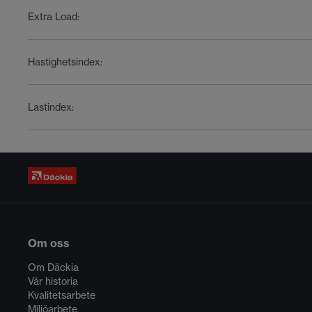
Extra Load
:
Hastighetsindex
:
Lastindex
:
Om oss
Om Däckia
Vår historia
Kvalitetsarbete
Miljöarbete