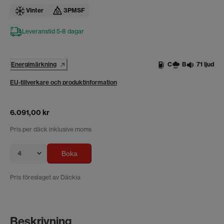
Vinter
3PMSF
Leveranstid 5-8 dagar
Energimärkning
C
B
71 ljud
EU-tillverkare och produktinformation
6.091,00 kr
Pris per däck inklusive moms
4
Boka
Pris föreslaget av Däckia
Beskrivning