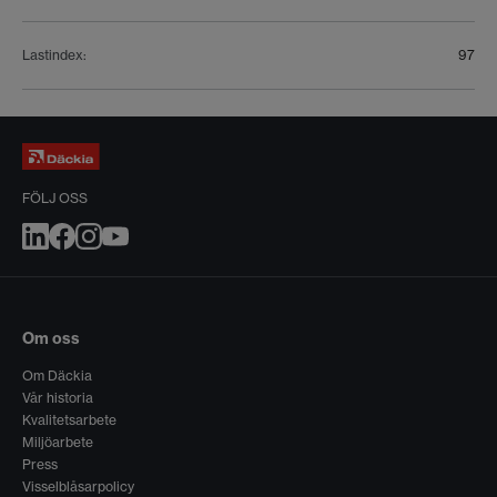
Lastindex
:
97
FÖLJ OSS
Om oss
Om Däckia
Vår historia
Kvalitetsarbete
Miljöarbete
Press
Visselblåsarpolicy