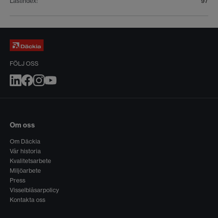
Lastindex
:
97
FÖLJ OSS
Om oss
Om Däckia
Vår historia
Kvalitetsarbete
Miljöarbete
Press
Visselblåsarpolicy
Kontakta oss