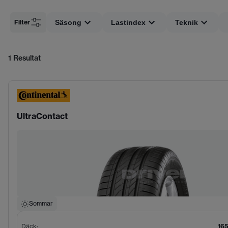
Filter
Säsong
Lastindex
Teknik
1
Resultat
UltraContact
Sommar
Däck
:
165