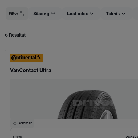
Filter
Säsong
Lastindex
Teknik
6
Resultat
VanContact Ultra
Sommar
Däck
:
205/7