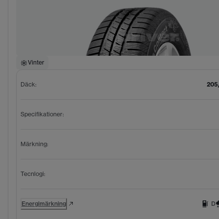
Vinter
Däck
:
205
Specifikationer
:
Märkning
:
Tecnlogi
:
Energimärkning
D