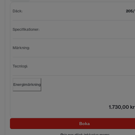
Däck
:
205/
Specifikationer
:
Märkning
:
Tecnlogi
:
Energimärkning
1.730,00 kr
Boka
Pris per däck inklusive moms