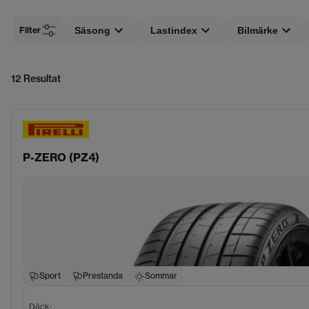
Filter
Säsong
Lastindex
Bilmärke
12
Resultat
P-ZERO (PZ4)
Sport
Prestanda
Sommar
Däck
: