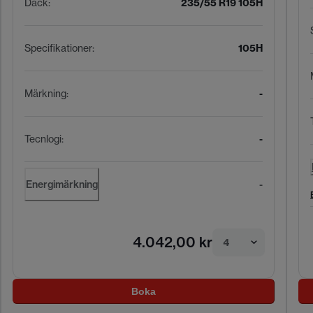
Däck
:
235/55 R19 105H
Specifikationer
:
105H
Märkning
:
-
Tecnlogi
:
-
Energimärkning
-
4.042,00 kr
4
Boka