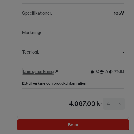
Specifikationer
:
105V
Märkning
:
-
Tecnlogi
:
-
Energimärkning
C
A
71dB
EU-tillverkare och produktinformation
4.067,00 kr
4
Boka