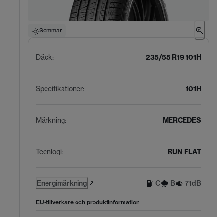
Sommar
Däck
:
235/55 R19 101H
Specifikationer
:
101H
Märkning
:
MERCEDES
Tecnlogi
:
RUN FLAT
Energimärkning
C
B
71dB
EU-tillverkare och produktinformation