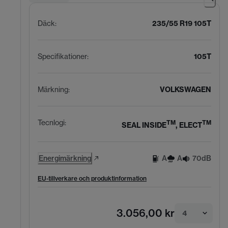
Däck
:
235/55 R19 105T
Specifikationer
:
105T
Märkning
:
VOLKSWAGEN
Tecnlogi
:
TM
TM
SEAL INSIDE
, ELECT
Energimärkning
A
A
70dB
EU-tillverkare och produktinformation
3.056,00 kr
4