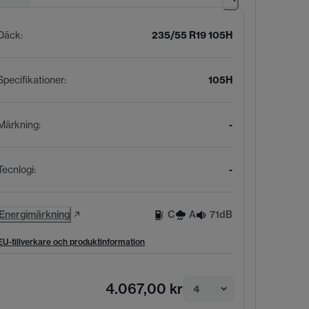
Däck
:
235/55 R19 105H
Specifikationer
:
105H
Märkning
:
-
Tecnlogi
:
-
Energimärkning
C
A
71dB
EU-tillverkare och produktinformation
4.067,00 kr
4