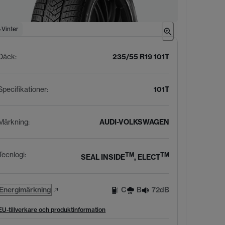
Vinter
Däck
:
235/55 R19 101T
Specifikationer
:
101T
Märkning
:
AUDI-VOLKSWAGEN
Tecnlogi
:
TM
TM
SEAL INSIDE
, ELECT
Energimärkning
C
B
72dB
EU-tillverkare och produktinformation