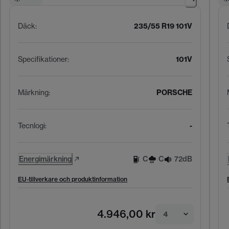
Däck
:
235/55 R19 101V
Specifikationer
:
101V
Märkning
:
PORSCHE
Tecnlogi
:
-
Energimärkning
C
C
72dB
EU-tillverkare och produktinformation
4.946,00 kr
4