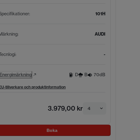
Specifikationer
:
101H
Märkning
:
AUDI
Tecnlogi
:
-
Energimärkning
D
B
70dB
EU-tillverkare och produktinformation
3.979,00 kr
4
Boka