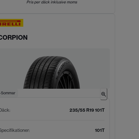
Pris per däck inklusive moms
CORPION
Sommar
Däck
:
235/55 R19 101T
Specifikationer
:
101T