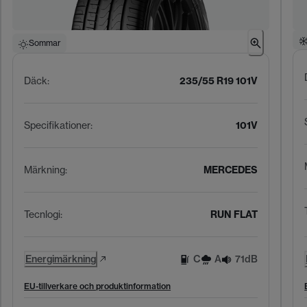
Sommar
Däck
:
235/55 R19 101V
Specifikationer
:
101V
Märkning
:
MERCEDES
Tecnlogi
:
RUN FLAT
Energimärkning
C
A
71dB
EU-tillverkare och produktinformation