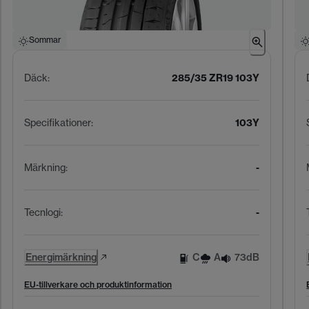
Sommar
Däck
:
285/35 ZR19 103Y
Specifikationer
:
103Y
Märkning
:
-
Tecnlogi
:
-
Energimärkning
C
A
73dB
EU-tillverkare och produktinformation