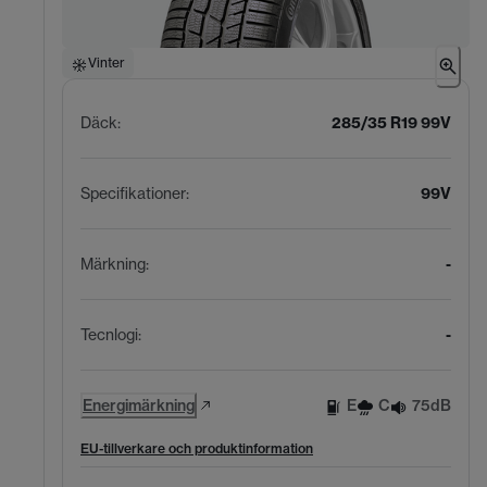
Vinter
Däck
:
285/35 R19 99V
Specifikationer
:
99V
Märkning
:
-
Tecnlogi
:
-
Energimärkning
E
C
75dB
EU-tillverkare och produktinformation