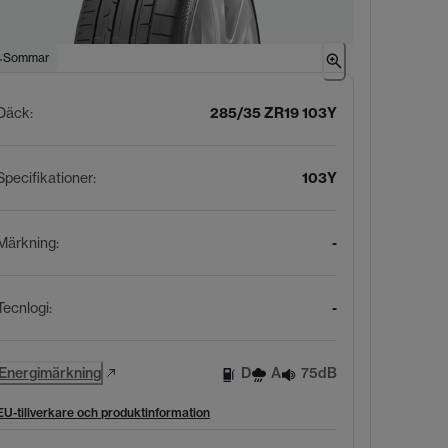
Sommar
Däck
:
285/35 ZR19 103Y
Specifikationer
:
103Y
Märkning
:
-
Tecnlogi
:
-
Energimärkning
D
A
75dB
EU-tillverkare och produktinformation