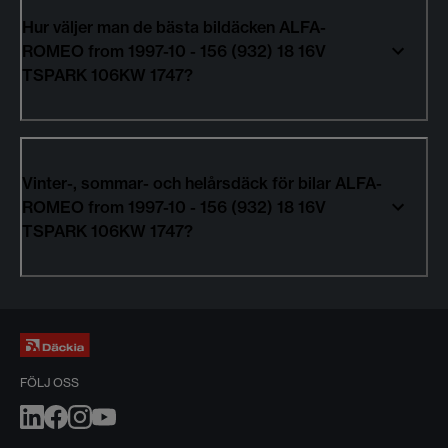
Hur väljer man de bästa bildäcken ALFA-
ROMEO from 1997-10 - 156 (932) 18 16V
TSPARK 106KW 1747?
Vinter-, sommar- och helårsdäck för bilar ALFA-
ROMEO from 1997-10 - 156 (932) 18 16V
TSPARK 106KW 1747?
FÖLJ OSS