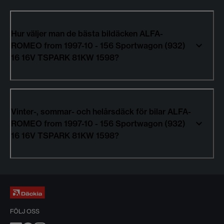
Hur väljer man de bästa bildäcken ALFA-
ROMEO from 1997-10 - 156 Sportwagon (932)
16 16V TSPARK 81KW 1598?
Vinter-, sommar- och helårsdäck för bilar ALFA-
ROMEO from 1997-10 - 156 Sportwagon (932)
16 16V TSPARK 81KW 1598?
FÖLJ OSS