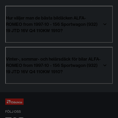
Hur väljer man de bästa bildäcken ALFA-
ROMEO from 1997-10 - 156 Sportwagon (932)
19 JTD 16V Q4 110KW 1910?
Vinter-, sommar- och helårsdäck för bilar ALFA-
ROMEO from 1997-10 - 156 Sportwagon (932)
19 JTD 16V Q4 110KW 1910?
FÖLJ OSS