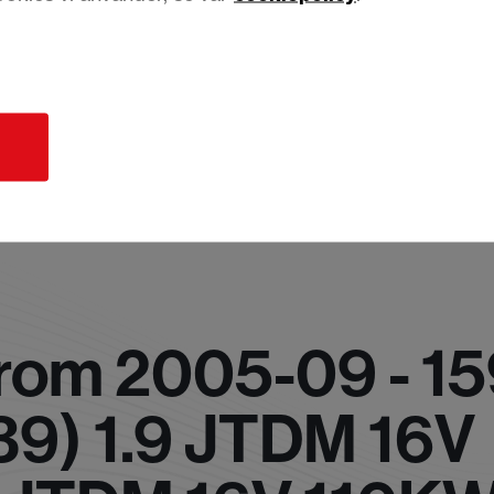
d
om 2005-09 - 15
9) 1.9 JTDM 16V