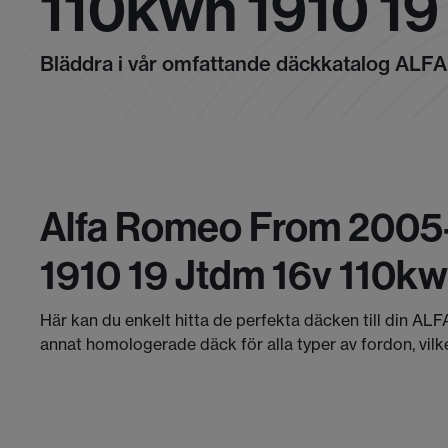
110kwh 1910 1
Bläddra i vår omfattande däckkatalog AL
Alfa Romeo From 2005-
1910 19 Jtdm 16v 110k
Här kan du enkelt hitta de perfekta däcken till din AL
annat homologerade däck för alla typer av fordon, vilk