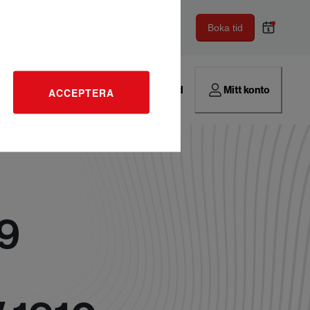
Boka tid
Hitta verkstad
Mitt konto
ACCEPTERA
9