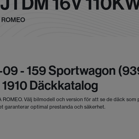
9 JTDM 16V 110KW
FA ROMEO
09 - 159 Sportwagon (939
w 1910 Däckkatalog
FA ROMEO. Välj bilmodell och version för att se de däck som 
et garanterar optimal prestanda och säkerhet.