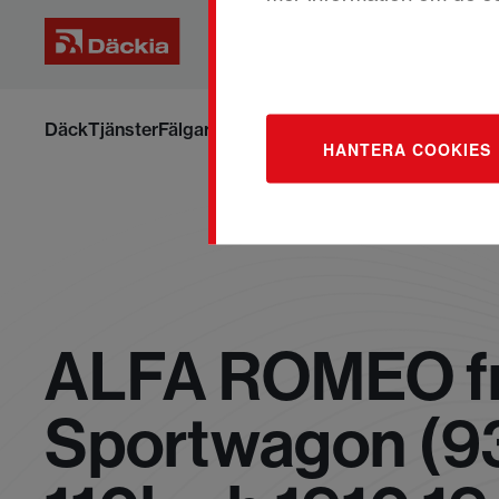
Hoppa
till
Däck
Tjänster
Fälgar
Om däck och fälgar
Boka om din ti
HANTERA COOKIES
innehållet
ALFA ROMEO fr
Sportwagon (93