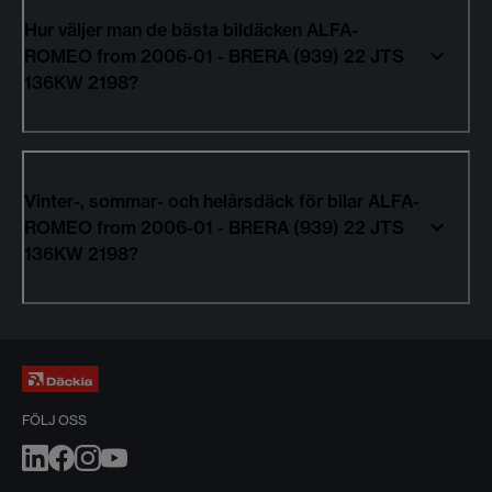
Hur väljer man de bästa bildäcken ALFA-
ROMEO from 2006-01 - BRERA (939) 22 JTS
136KW 2198?
Vinter-, sommar- och helårsdäck för bilar ALFA-
ROMEO from 2006-01 - BRERA (939) 22 JTS
136KW 2198?
FÖLJ OSS