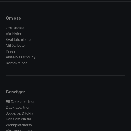
Om oss
Om Däckia
Vår historia
Kvalitetsarbete
Miljöarbete
Press
Visselblåsarpolicy
Kontakta oss
Genvägar
Bli Däckiapartner
Däckiapartner
Jobba på Däckia
Boka om din tid
Webbplatskarta
Våra verkstäder