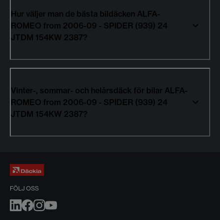
Hur väljer man de bästa bildäcken ALFA-
ROMEO from 2006-09 - SPIDER (939) 24
JTDM 154KW 2387?
Vinter-, sommar- och helårsdäck för bilar ALFA-
ROMEO from 2006-09 - SPIDER (939) 24
JTDM 154KW 2387?
FÖLJ OSS