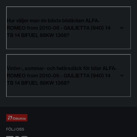
Hur väljer man de bästa bildäcken ALFA-
ROMEO from 2010-06 - GIULIETTA (940) 14
TB 14 BIFUEL 88KW 1368?
Vinter-, sommar- och helårsdäck för bilar ALFA-
ROMEO from 2010-06 - GIULIETTA (940) 14
TB 14 BIFUEL 88KW 1368?
FÖLJ OSS