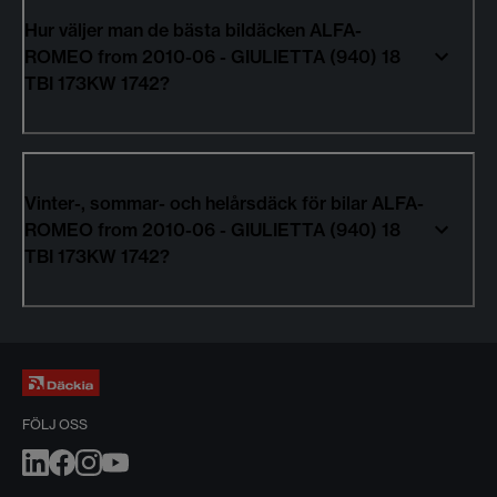
Hur väljer man de bästa bildäcken ALFA-
ROMEO from 2010-06 - GIULIETTA (940) 18
TBI 173KW 1742?
Vinter-, sommar- och helårsdäck för bilar ALFA-
ROMEO from 2010-06 - GIULIETTA (940) 18
TBI 173KW 1742?
FÖLJ OSS