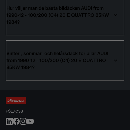
Hur väljer man de bästa bildäcken AUDI from
1990-12 - 100/200 (C4) 20 E QUATTRO 85KW
1984?
Vinter-, sommar- och helårsdäck för bilar AUDI
from 1990-12 - 100/200 (C4) 20 E QUATTRO
85KW 1984?
FÖLJ OSS