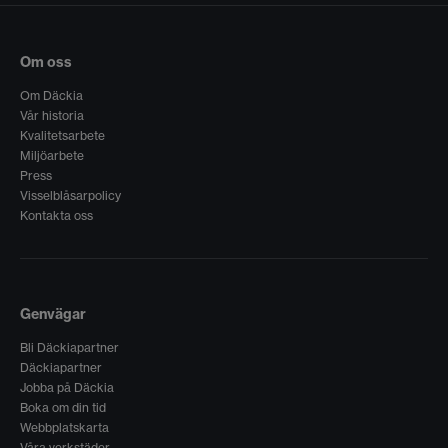
Om oss
Om Däckia
Vår historia
Kvalitetsarbete
Miljöarbete
Press
Visselblåsarpolicy
Kontakta oss
Genvägar
Bli Däckiapartner
Däckiapartner
Jobba på Däckia
Boka om din tid
Webbplatskarta
Våra verkstäder