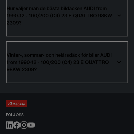
Hur väljer man de bästa bildäcken AUDI from
1990-12 - 100/200 (C4) 23 E QUATTRO 98KW
2309?
Vinter-, sommar- och helårsdäck för bilar AUDI
from 1990-12 - 100/200 (C4) 23 E QUATTRO
98KW 2309?
FÖLJ OSS