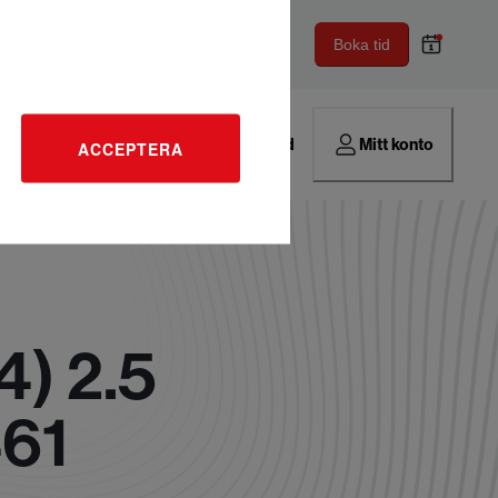
Boka tid
Hitta verkstad
Mitt konto
ACCEPTERA
4) 2.5
461