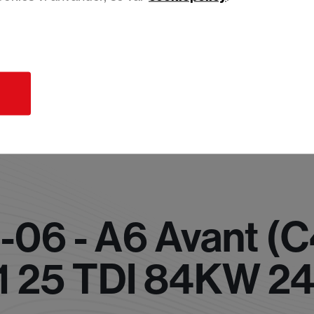
d
06 - A6 Avant (C
1 25 TDI 84KW 2