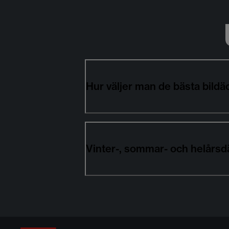
Hur väljer man de bästa bil
Vinter-, sommar- och helårsd