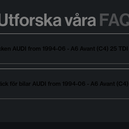
Utforska våra
FA
däcken AUDI from 1994-06 - A6 Avant (C4) 25 T
äck för bilar AUDI from 1994-06 - A6 Avant (C