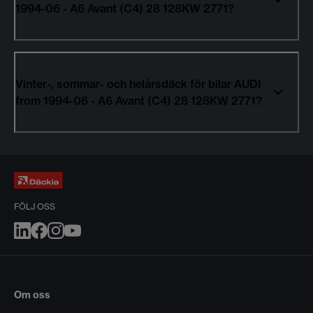
1994-06 - A6 Avant (C4) 28 128KW 2771?
Vinter-, sommar- och helårsdäck för bilar AUDI
from 1994-06 - A6 Avant (C4) 28 128KW 2771?
FÖLJ OSS
Om oss